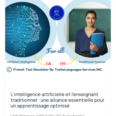
l’enseignant
traditionnel
:
une
alliance
essentielle
pour
un
apprentissage
optimisé
L’intelligence artificielle et l’enseignant
traditionnel : une alliance essentielle pour
un apprentissage optimisé
L’intelligence artificielle (IA) transforme