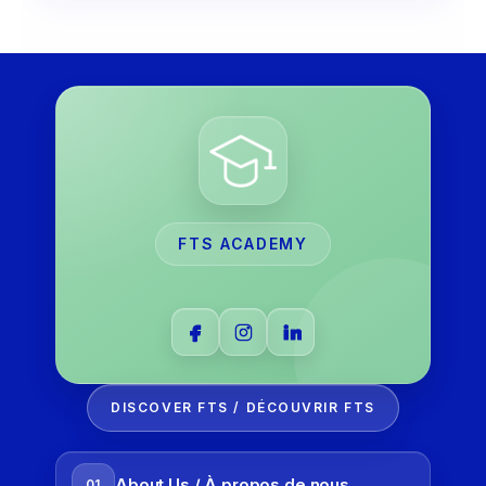
All FTS® Resources to
Succeed in Your Official
French Exam for Canada
Discover the exclusive FTS® Method
resources designed to help you prepare
effectively for TCF Canada, TCF Québec,
FTS ACADEMY
TEF Canada and TEFAQ.
All FTS® resources
are created by
specialists in official French-language
examinations. Access depends on the
preparation plan you choose.
DISCOVER FTS / DÉCOUVRIR FTS
About Us / À propos de nous
01