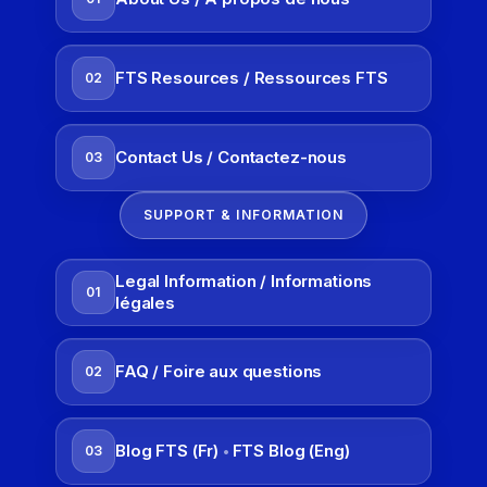
FTS Resources / Ressources FTS
GRAMMAR
02
HANDBOOK
Contact Us / Contactez-nous
03
SUPPORT & INFORMATION
Grammar Handbook
Master essential French grammar through
Legal Information / Informations
clear explanations and targeted practice
01
légales
activities.
FAQ / Foire aux questions
02
Explore the handbook
Blog FTS (Fr)
FTS Blog (Eng)
03
•