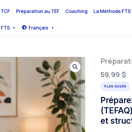
u TCF
Préparation au TEF
Coaching
La Méthode FTS 
 FTS
Français
Préparat
quantité
de
Préparation
59,99
$
TEF
Québec
PLAN SILVER
(TEFAQ)
-
Prépare
Plan
Silver
(TEFAQ)
et struc