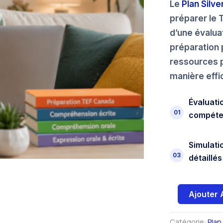
Le
Plan Silve
préparer le
d’une évalua
préparation 
ressources 
manière effi
Évaluati
01
compét
Simulati
03
détaillés
Ajouter 
Catégorie:
Plan 