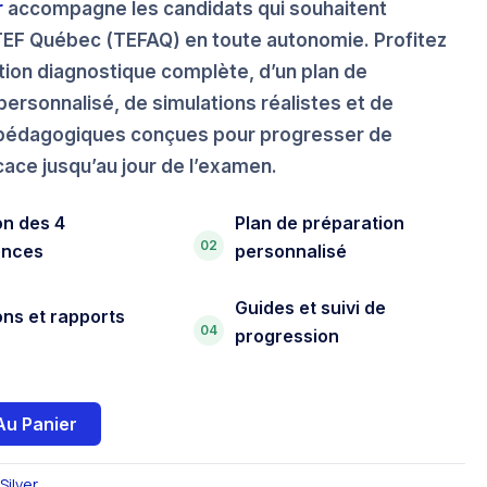
r
accompagne les candidats qui souhaitent
TEF Québec (TEFAQ)
en toute autonomie. Profitez
tion diagnostique complète, d’un plan de
personnalisé, de simulations réalistes et de
pédagogiques conçues pour progresser de
cace jusqu’au jour de l’examen.
on des 4
Plan de préparation
02
ences
personnalisé
Guides et suivi de
ons et rapports
04
progression
Au Panier
Silver