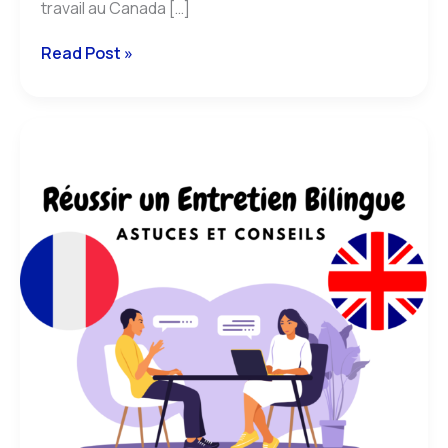
travail au Canada […]
Read Post »
réussir
un
entretien
bilingue