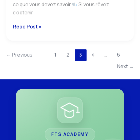
ce que vous devez savoir
Si vous rêvez
d’obtenir
Read Post »
←
Previous
1
2
3
4
…
6
Next
→
FTS ACADEMY