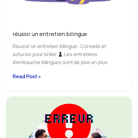
réussir un entretien bilingue
Réussir un entretien bilingue : Conseils et
astuces pour briller
Les entretiens
d’embauche bilingues sont de plus en plus
Read Post »
10
erreurs
en
entretien