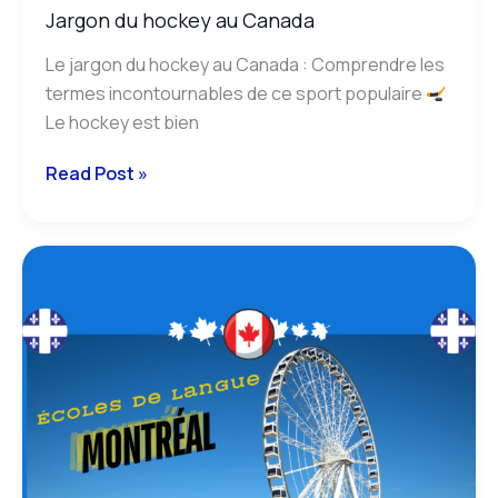
Jargon du hockey au Canada
Le jargon du hockey au Canada : Comprendre les
termes incontournables de ce sport populaire
Le hockey est bien
Read Post »
écoles
de
français
à
montréal