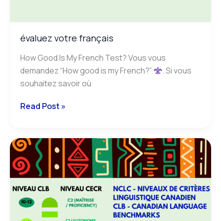
évaluez votre français
How Good Is My French Test? Vous vous
demandez “How good is my French?”
. Si vous
souhaitez savoir où
Read Post »
Canadian
language
benchmark