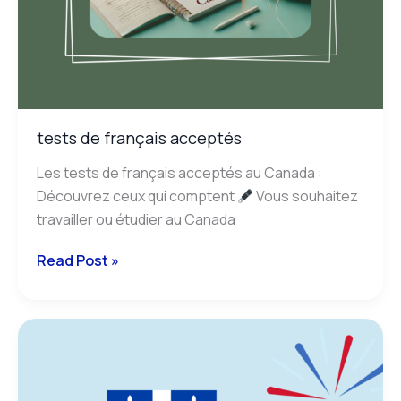
tests de français acceptés
Les tests de français acceptés au Canada :
Découvrez ceux qui comptent
Vous souhaitez
travailler ou étudier au Canada
Read Post »
origines
de
l’accent
québécois