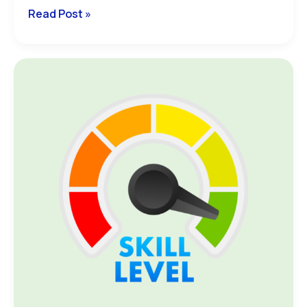
Read Post »
évaluez
votre
français