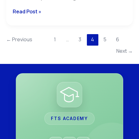
Read Post »
←
Previous
1
…
3
4
5
6
Next
→
FTS ACADEMY