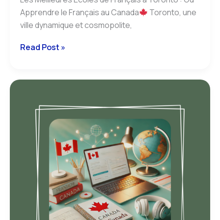
Apprendre le Français au Canada
Toronto, une
ville dynamique et cosmopolite,
Read Post »
tests
de
français
acceptés